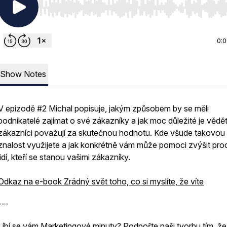
Use Left/Right to seek, Home/End to jump to start o
0:
Show Notes
V epizodě #2 Michal popisuje, jakým způsobem by se měli
podnikatelé zajímat o své zákazníky a jak moc důležité je vědět
zákazníci považují za skutečnou hodnotu. Kde všude takovou
znalost využijete a jak konkrétně vám může pomoci zvýšit pro
lidí, kteří se stanou vašimi zákazníky.
Odkaz na e-book Zrádný svět toho, co si myslíte, že víte
---
Líbí se vám Marketingové minuty? Podpořte naši tvorbu tím, že