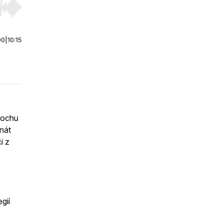
r end. Hold shift to jump forward or backward.
00
|
10:15
rochu
nát
i z
gií