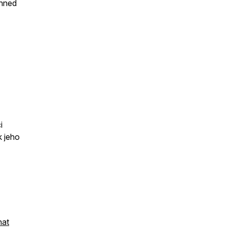
ihned
i
k jeho
nat