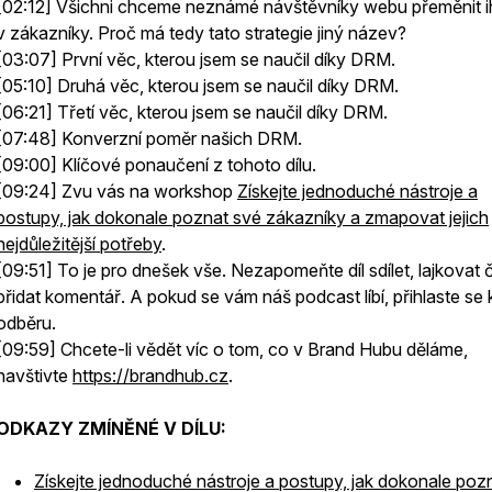
[02:12] Všichni chceme neznámé návštěvníky webu přeměnit 
v zákazníky. Proč má tedy tato strategie jiný název?
[03:07] První věc, kterou jsem se naučil díky DRM.
[05:10] Druhá věc, kterou jsem se naučil díky DRM.
[06:21] Třetí věc, kterou jsem se naučil díky DRM.
[07:48] Konverzní poměr našich DRM.
[09:00] Klíčové ponaučení z tohoto dílu.
[09:24] Zvu vás na workshop
Získejte jednoduché nástroje a
postupy, jak dokonale poznat své zákazníky a zmapovat jejich
nejdůležitější potřeby
.
[09:51] To je pro dnešek vše. Nezapomeňte díl sdílet, lajkovat č
přidat komentář. A pokud se vám náš podcast líbí, přihlaste se 
odběru.
[09:59] Chcete-li vědět víc o tom, co v Brand Hubu děláme,
navštivte
https://brandhub.cz
.
ODKAZY ZMÍNĚNÉ V DÍLU:
Získejte jednoduché nástroje a postupy, jak dokonale poz