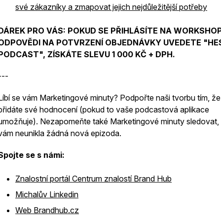
své zákazníky a zmapovat jejich nejdůležitější potřeby
DÁREK PRO VÁS: POKUD SE PŘIHLÁSÍTE NA WORKSHOP
ODPOVĚDI NA POTVRZENÍ OBJEDNÁVKY UVEDETE "HE
PODCAST", ZÍSKÁTE SLEVU 1 000 KČ + DPH.
---
Líbí se vám Marketingové minuty? Podpořte naši tvorbu tím, že
přidáte své hodnocení (pokud to vaše podcastová aplikace
umožňuje). Nezapomeňte také Marketingové minuty sledovat,
vám neunikla žádná nová epizoda.
Spojte se s námi:
Znalostní portál Centrum znalostí Brand Hub
Michalův Linkedin
Web Brandhub.cz