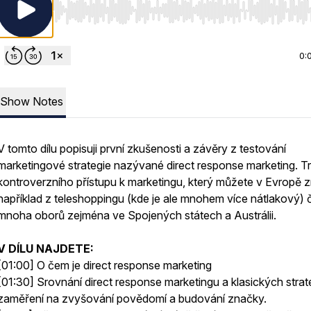
Use Left/Right to seek, Home/End to jump to start o
0:
Show Notes
V tomto dílu popisuji první zkušenosti a závěry z testování
marketingové strategie nazývané direct response marketing. T
kontroverzního přístupu k marketingu, který můžete v Evropě z
například z teleshoppingu (kde je ale mnohem více nátlakový) č
mnoha oborů zejména ve Spojených státech a Austrálii.
V DÍLU NAJDETE:
[01:00] O čem je direct response marketing
[01:30] Srovnání direct response marketingu a klasických strate
zaměření na zvyšování povědomí a budování značky.