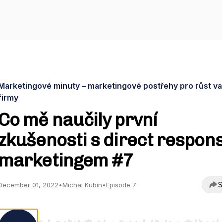
Marketingové minuty – marketingové postřehy pro růst va
firmy
Co mě naučily první
zkušenosti s direct respon
marketingem #7
S
December 01, 2022
•
Michal Kubín
•
Episode 7