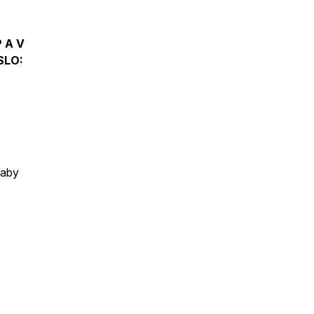
 A V
SLO:
 aby