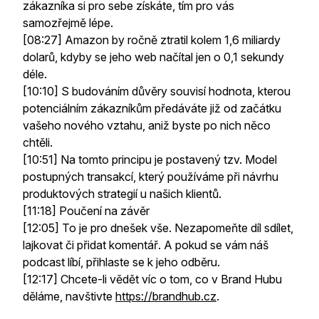
zákazníka si pro sebe získáte, tím pro vás
samozřejmě lépe.
[08:27] Amazon by ročně ztratil kolem 1,6 miliardy
dolarů, kdyby se jeho web načítal jen o 0,1 sekundy
déle.
[10:10] S budováním důvěry souvisí hodnota, kterou
potenciálním zákazníkům předáváte již od začátku
vašeho nového vztahu, aniž byste po nich něco
chtěli.
[10:51] Na tomto principu je postavený tzv. Model
postupných transakcí, který používáme při návrhu
produktových strategií u našich klientů.
[11:18] Poučení na závěr
[12:05] To je pro dnešek vše. Nezapomeňte díl sdílet,
lajkovat či přidat komentář. A pokud se vám náš
podcast líbí, přihlaste se k jeho odběru.
[12:17] Chcete-li vědět víc o tom, co v Brand Hubu
děláme, navštivte
https://brandhub.cz
.