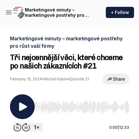
Marketingové minuty –
+ Follow
marketingové postřehy pro
růst vaší firmy
Marketingové minuty – marketingové postřehy
pro růst vaší firmy
Tři nejcennější věci, které chceme
po našich zákaznících #21
Share
February 15, 2024
•
Michal Kubín
•
Episode 21
Use Left/Right to seek, Home/End to jump to st
0:00
|
12:33