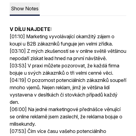
Show Notes
V DÍLU NAJDETE:
[01:10] Marketing vyvolávající okamžitý zájem o
koupi u B2B zákazníků funguje jen velmi zřídka.
[03:10] Z mých zkušeností se v online světě většinou
nepodaří získat lead hned na první návštěvě.
[03:53] V praxi můžete pozorovat, že každá firma
bojuje u svých zákazníků o tři velmi cenné věci.
[04:19] O pozornost potenciálních zákazníků soupeří
mnoho vjemů. Nejen reklam, jimž je většina lidí
vystavena v desítkách či stovkách případů každý
den.
[06:00] Na jedné marketingové přednášce věnující
se online reklamě jsem zaslechl, že reklama bojuje o
milisekundy.
[07:53] Čím více času vašeho potenciálního