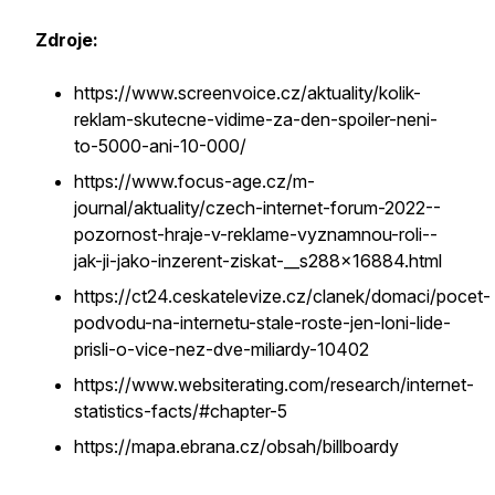
Zdroje:
https://www.screenvoice.cz/aktuality/kolik-
reklam-skutecne-vidime-za-den-spoiler-neni-
to-5000-ani-10-000/
https://www.focus-age.cz/m-
journal/aktuality/czech-internet-forum-2022--
pozornost-hraje-v-reklame-vyznamnou-roli--
jak-ji-jako-inzerent-ziskat-__s288x16884.html
https://ct24.ceskatelevize.cz/clanek/domaci/pocet-
podvodu-na-internetu-stale-roste-jen-loni-lide-
prisli-o-vice-nez-dve-miliardy-10402
https://www.websiterating.com/research/internet-
statistics-facts/#chapter-5
https://mapa.ebrana.cz/obsah/billboardy